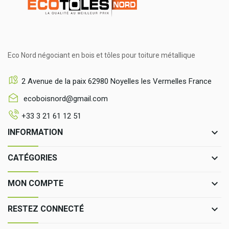
Eco Nord négociant en bois et tôles pour toiture métallique
2 Avenue de la paix 62980 Noyelles les Vermelles France
ecoboisnord@gmail.com
+33 3 21 61 12 51
keyboard_arrow_down
INFORMATION
keyboard_arrow_down
CATÉGORIES
keyboard_arrow_down
MON COMPTE
keyboard_arrow_down
RESTEZ CONNECTÉ