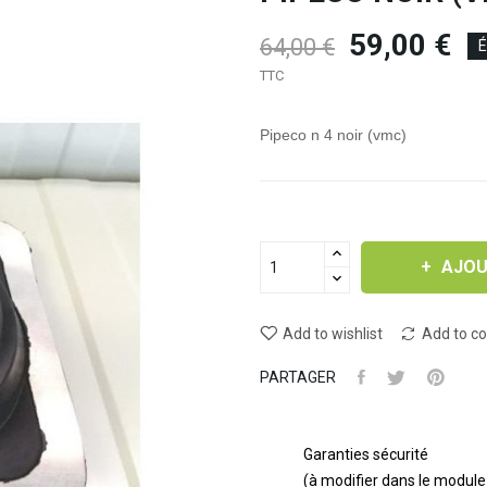
59,00 €
64,00 €
É
TTC
Pipeco n 4 noir (vmc)
AJOU
Add to wishlist
Add to c
PARTAGER
Garanties sécurité
(à modifier dans le modul