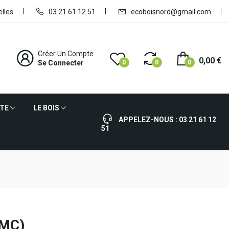
lles
03 21 61 12 51
ecoboisnord@gmail.com
Créer Un Compte
0,00 €
Se Connecter
0
0
0
ATE
LE BOIS
APPELEZ-NOUS :
03 21 61 12
51
VMC)