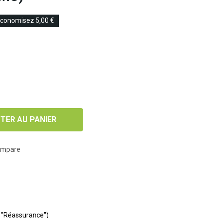
conomisez 5,00 €
TER AU PANIER
ompare
e "Réassurance")