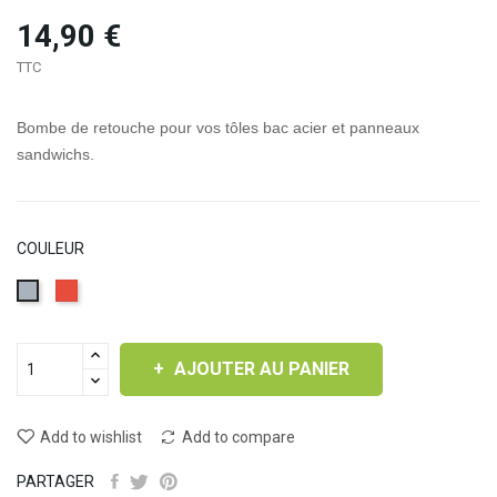
14,90 €
TTC
Bombe de retouche pour vos tôles bac acier et panneaux
sandwichs.
COULEUR
Rouge
Gris
ardoise
(RAL
AJOUTER AU PANIER
7016)
Add to wishlist
Add to compare
PARTAGER