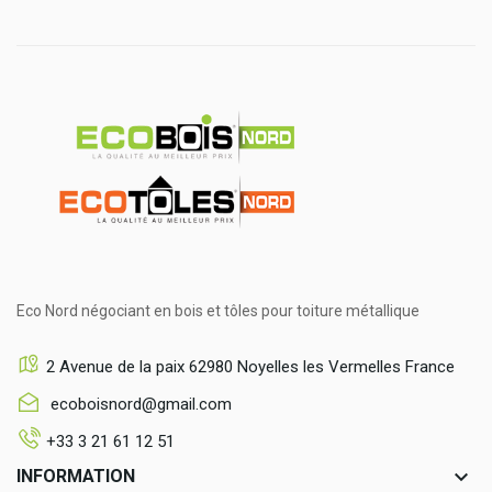
Eco Nord négociant en bois et tôles pour toiture métallique
2 Avenue de la paix 62980 Noyelles les Vermelles France
ecoboisnord@gmail.com
+33 3 21 61 12 51
keyboard_arrow_down
INFORMATION